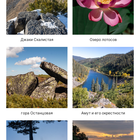
Джаки Скалистая
Озеро лотосов
гора Останцовая
Амут и его окрестности