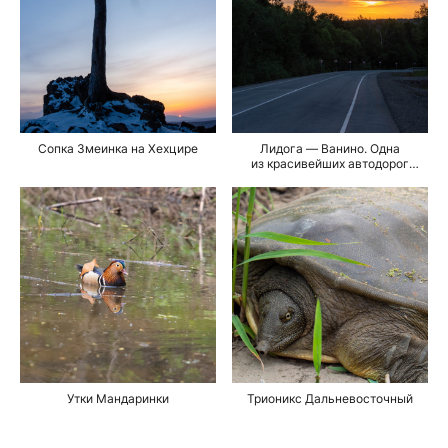
Сопка Змеинка на Хехцире
Лидога — Ванино. Одна
из красивейших автодорог
России
Утки Мандаринки
Трионикс Дальневосточный